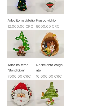
Arbolito navideño
Frasco vidrio
Precio
Precio
12.000,00 CRC
6000,00 CRC
Arbolito tema
Nacimiento colga
"Bendición"
nte
Precio
Precio
7000,00 CRC
10.000,00 CRC