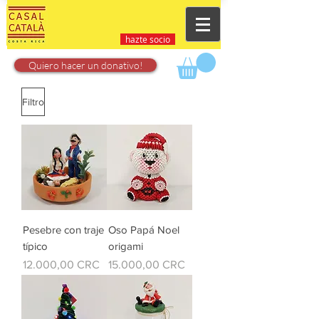
hazte socio
Quiero hacer un donativo!
Filtro
Pesebre con traje
Oso Papá Noel
típico
origami
Precio
Precio
12.000,00 CRC
15.000,00 CRC