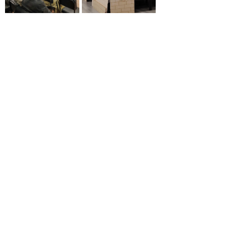
© 2026 Asociación Casal Català de Costa Rica
+506 2255-3671 · info@casalcatalacr.cat
Av. 6, entre c/ 20 y 22 ·
San José, Costa Rica