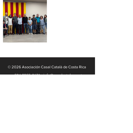
© 2026 Asociación Casal Català de Costa Rica
+506 2255-3671 · info@casalcatalacr.cat
Av. 6, entre c/ 20 y 22 ·
San José, Costa Rica
con el soporte de