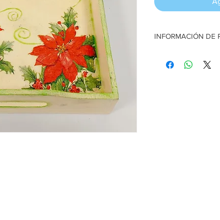
Ag
INFORMACIÓN DE
Azafate. Tema "Feliz 
35 cm de largo x 27 
Artesana:
Guis Araya