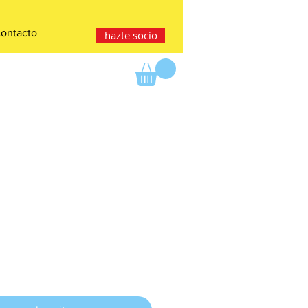
contacto
hazte socio
o