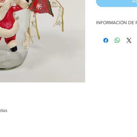
Ag
INFORMACIÓN DE
Frasco grande de crist
Decorado en porcelana
aprox
Artesana:
Fressy Arri
etas