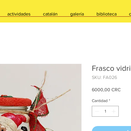
actividades
catalán
galería
biblioteca
Frasco vidr
SKU: FA026
Prec
6000,00 CRC
Cantidad
*