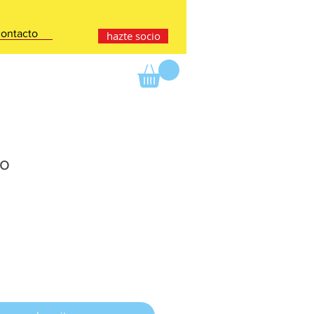
contacto
hazte socio
io
io