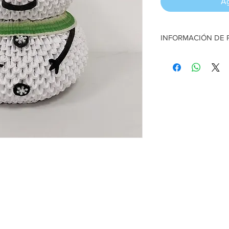
Ag
INFORMACIÓN DE
Muñeco nieve. Técnica
23 cm alto aprox
Artesano:
Eddie Mon