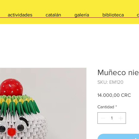
actividades
catalán
galería
biblioteca
Muñeco nie
SKU: EM120
Pre
14.000,00 CRC
Cantidad
*