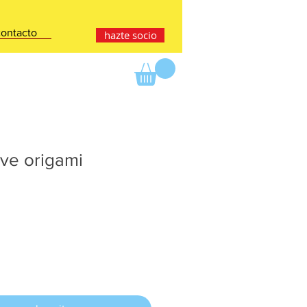
contacto
hazte socio
ve origami
cio