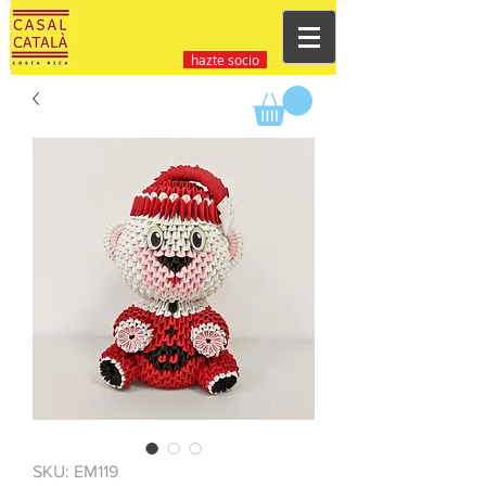
hazte socio
SKU: EM119