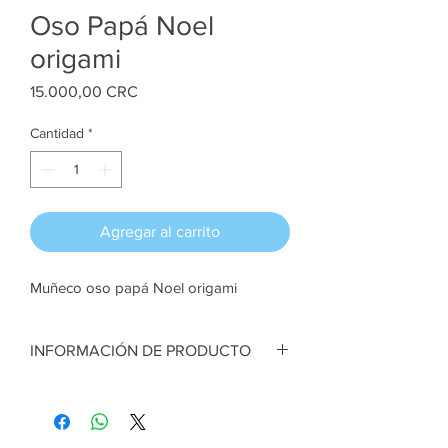
Oso Papá Noel
origami
Precio
15.000,00 CRC
Cantidad
*
Agregar al carrito
Muñeco oso papá Noel origami
INFORMACIÓN DE PRODUCTO
Oso Papá Noel. Técnica origami. Papel. 18
cm ancho x 28 cm alto aprox