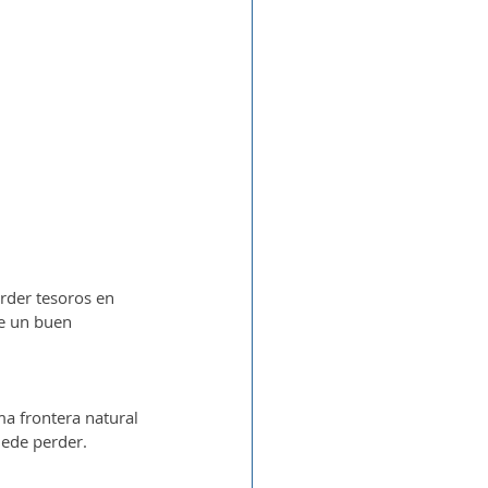
rder tesoros en 
se un buen 
ma frontera natural 
uede perder.