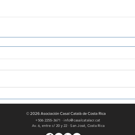
© 2026 Asociación Casal Català de Costa Rica
+506 2255-3671 · info@casalcatalacr.cat
Av. 6, entre c/ 20 y 22 ·
San José, Costa Rica