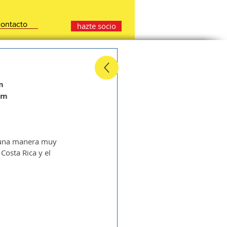
contacto
hazte socio
m
pm
 una manera muy 
Costa Rica y el 