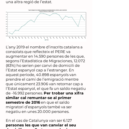
una altra regió de l’estat.
L’any 2019 el nombre d’inscrits catalans a
consolats que reflecteix el PERE va
augmentar en 14.590 persones de les que,
segons l’Estadística de Migraciones,
12.072
(83
%) ho serien per canvi de domicili de
l’Estat espanyol cap a l’estranger. En
aquest període, 40.898 espanyols van
prendre el camí de l’emigració mentre
que únicament 23.906 van retornar cap a
l’Estat espanyol, el que fa un saldo negatiu
de -16.992 persones.
Per trobar una xifra
similar cal remuntar-se al primer
semestre de 2016
en que el saldo
migratori d’espanyols també va ser
negatiu en unes 20.000 persones.
En el cas de Catalunya van ser 6.127
persones les que van canviar el seu