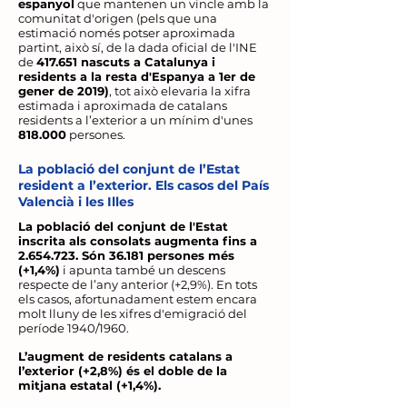
espanyol
que mantenen un vincle amb la
comunitat d'origen (pels que una
estimació només potser aproximada
partint, això sí, de la dada oficial de l'INE
de
417.651 nascuts a Catalunya i
residents a la resta d'Espanya a 1er de
gener de 2019)
, tot això elevaria la xifra
estimada i aproximada de catalans
residents a l’exterior a un mínim d'unes
818.000
persones.
La població del conjunt de l’Estat
resident a l’exterior. Els casos del País
Valencià i les Illes
La població del conjunt de l'Estat
inscrita als consolats augmenta fins a
2.654.723
. Són 36.181 persones més
(+1,4%)
i apunta també un descens
respecte de l’any anterior (+2,9%). En tots
els casos, afortunadament estem encara
molt lluny de les xifres d'emigració del
període 1940/1960.
L’augment de residents catalans a
l’exterior (+2,8%) és el doble de la
mitjana estatal (+1,4%).