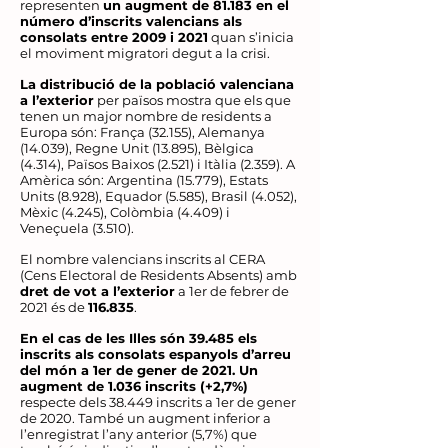
representen
un augment de 81.183 en el
número d’inscrits valencians als
consolats entre 2009 i 2021
quan s’inicia
el moviment migratori degut a la crisi.
La distribució de la població valenciana
a l’exterior
per països mostra que els que
tenen un major nombre de residents a
Europa són: França (32.155), Alemanya
(14.039), Regne Unit (13.895), Bèlgica
(4.314), Països Baixos (2.521) i Itàlia (2.359). A
Amèrica són: Argentina (15.779), Estats
Units (8.928), Equador (5.585), Brasil (4.052),
Mèxic (4.245), Colòmbia (4.409) i
Veneçuela (3.510).
El nombre valencians inscrits al CERA
(Cens Electoral de Residents Absents) amb
dret de vot a l’exterior
a 1er de febrer de
2021 és de
116.835
.
En el cas de les Illes són 39.485 els
inscrits als consolats espanyols d’arreu
del món a 1er de gener de 2021. Un
augment de 1.036 inscrits (+2,7%)
respecte dels 38.449 inscrits a 1er de gener
de 2020. També un augment inferior a
l’enregistrat l’any anterior (5,7%) que