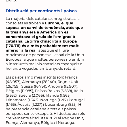
ERTO.
Distribució per continents i països
La majoria dels catalans enregistrats als
consolats es troben a
Europa, el que
suposa un canvi de tendència, atès que
fa tres anys era a Amèrica on es
concentrava el gruix de l’emigració
catalana. La xifra d'inscrits a Europa
(170.711) és a més probablement molt
inferior a la real
, atès que el lliure
moviment de persones a l'espai de la Unió
Europea fa que moltes persones no arribin
a inscriure's mai als consolats espanyols o
ho fan, a vegades, amb anys de retard.
Els països amb més inscrits són: França
(48.057), Alemanya (28.140), Regne Unit
(26.759), Suïssa (16.751), Andorra (15.907),
Bèlgica (11.985), Països Baixos (5.588), Itàlia
(5.532), Suècia (2.066), Irlanda (1.565),
Dinamarca (1.345), Noruega (1.217) Portugal
(1.165), Àustria (1.227) i Luxemburg (855). Hi
ha presència catalana a tots els països
europeus sense excepció. Hi destaquen els
creixements absoluts a 2021 al Regne Unit,
França, Alemanya, Bèlgica i Noruega.