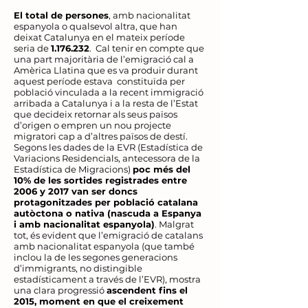
El total de persones
, amb nacionalitat
espanyola o qualsevol altra, que han
deixat Catalunya en el mateix període
seria de
1.176.232
. Cal tenir en compte que
una part majoritària de l’emigració cal a
Amèrica Llatina que es va produir durant
aquest període estava constituïda per
població vinculada a la recent immigració
arribada a Catalunya i a la resta de l’Estat
que decideix retornar als seus països
d’origen o empren un nou projecte
migratori cap a d’altres països de destí.
Segons les dades de la EVR (Estadística de
Variacions Residencials, antecessora de la
Estadística de Migracions)
poc més del
10% de les sortides registrades entre
2006 y 2017 van ser doncs
protagonitzades per població catalana
autòctona o nativa (nascuda a Espanya
i amb nacionalitat espanyola)
. Malgrat
tot, és evident que l’emigració de catalans
amb nacionalitat espanyola (que també
inclou la de les segones generacions
d’immigrants, no distingible
estadísticament a través de l’EVR), mostra
una clara progressió
ascendent fins el
2015, moment en que el creixement