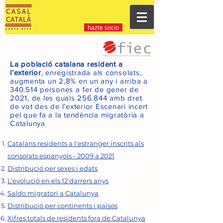
hazte socio
La població catalana resident a
l’exterior
, enregistrada als consolats,
augmenta un 2,8% en un any i arriba a
340.514 persones a 1er de gener de
2021, de les quals 256.844 amb dret
de vot des de l’exterior Escenari incert
pel que fa a la tendència migratòria a
Catalunya
Catalans residents a l'estranger inscrits als
consolats espanyols - 2009 a 2021
Distribució per sexes i edats
L’evolució en els 12 darrers anys
Saldo migratori a Catalunya
Distribució per continents i països
Xifres totals de residents fora de Catalunya