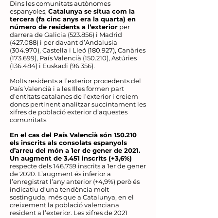
Dins les comunitats autònomes
espanyoles,
Catalunya se situa com la
tercera (fa cinc anys era la quarta) en
número de residents a l’exterior
per
darrera de Galicia (523.856) i Madrid
(427.088) i per davant d’Andalusia
(304.970), Castella i Lleó (180.927), Canàries
(173.699), País Valencià (150.210), Astúries
(136.484) i Euskadi (96.356).
Molts residents a l’exterior procedents del
País Valencià i a les Illes formen part
d’entitats catalanes de l’exterior i creiem
doncs pertinent analitzar succintament les
xifres de població exterior d’aquestes
comunitats.
En el cas del País Valencià són 150.210
els inscrits als consolats espanyols
d’arreu del món a 1er de gener de 2021.
Un augment de 3.451 inscrits (+3,6%)
respecte dels 146.759 inscrits a 1er de gener
de 2020. L’augment és inferior a
l’enregistrat l’any anterior (+4,9%) però és
indicatiu d’una tendència molt
sostinguda, més que a Catalunya, en el
creixement la població valenciana
resident a l’exterior. Les xifres de 2021