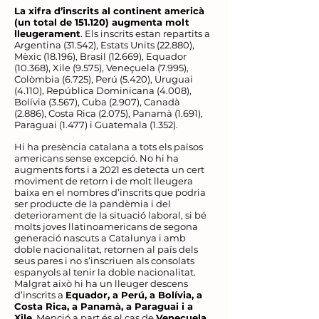
La xifra d’inscrits al continent americà
(un total de 151.120) augmenta molt
lleugerament
. Els inscrits estan repartits a
Argentina (31.542), Estats Units (22.880),
Mèxic (18.196), Brasil (12.669), Equador
(10.368), Xile (9.575), Veneçuela (7.995),
Colòmbia (6.725), Perú (5.420), Uruguai
(4.110), República Dominicana (4.008),
Bolívia (3.567), Cuba (2.907), Canadà
(2.886), Costa Rica (2.075), Panamà (1.691),
Paraguai (1.477) i Guatemala (1.352).
Hi ha presència catalana a tots els països
americans sense excepció. No hi ha
augments forts i a 2021 es detecta un cert
moviment de retorn i de molt lleugera
baixa en el nombres d’inscrits que podria
ser producte de la pandèmia i del
deteriorament de la situació laboral, si bé
molts joves llatinoamericans de segona
generació nascuts a Catalunya i amb
doble nacionalitat, retornen al país dels
seus pares i no s’inscriuen als consolats
espanyols al tenir la doble nacionalitat.
Malgrat això hi ha un lleuger descens
d’inscrits a
Equador, a Perú, a Bolívia, a
Costa Rica, a Panamà, a Paraguai i a
Xile
. Menció a part és el cas de
Veneçuela