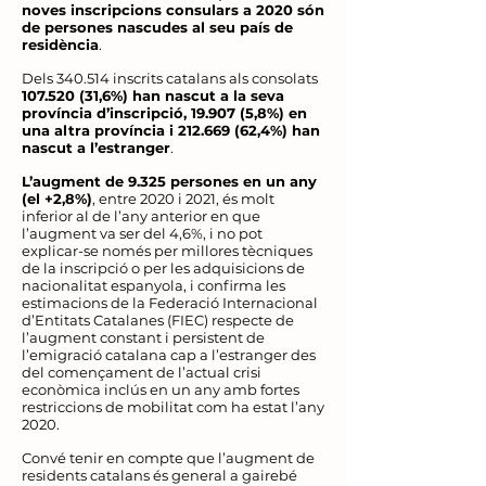
noves inscripcions consulars a 2020 són
de persones nascudes al seu país de
residència
.
Dels 340.514 inscrits catalans als consolats
107.520 (31
,6%) han nascut a la seva
província d’inscripció, 19.907 (5,8%) en
una altra província i
212.669 (62
,4%) han
nascut a l’estranger
.
L’augment de 9.325 persones en un any
(el +2,8%)
, entre 2020 i 2021, és molt
inferior al de l’any anterior en que
l’augment va ser del 4,6%, i no pot
explicar-se només per millores tècniques
de la inscripció o per les adquisicions de
nacionalitat espanyola, i confirma les
estimacions de la Federació Internacional
d’Entitats Catalanes (FIEC) respecte de
l’augment constant i persistent de
l’emigració catalana cap a l’estranger des
del començament de l’actual crisi
econòmica inclús en un any amb fortes
restriccions de mobilitat com ha estat l’any
2020.
Convé tenir en compte que l’augment de
residents catalans és general a gairebé