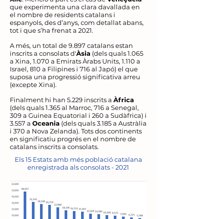
que experimenta una clara davallada en
el nombre de residents catalans i
espanyols, des d’anys, com detallat abans,
tot i que s’ha frenat a 2021.
A més, un total de 9.897 catalans estan
inscrits a consolats d'
Àsia
(dels quals 1.065
a Xina, 1.070 a Emirats Àrabs Units, 1.110 a
Israel, 810 a Filipines i 716 al Japó) el que
suposa una progressió significativa arreu
(excepte Xina).
Finalment hi han 5.229 inscrits a
Àfrica
(dels quals 1.365 al Marroc, 716 a Senegal,
309 a Guinea Equatorial i 260 a Sudàfrica) i
3.557 a
Oceania
(dels quals 3.185 a Austràlia
i 370 a Nova Zelanda). Tots dos continents
en significatiu progrés en el nombre de
catalans inscrits a consolats.
Els 15 Estats amb més població catalana
enregistrada als consolats - 2021