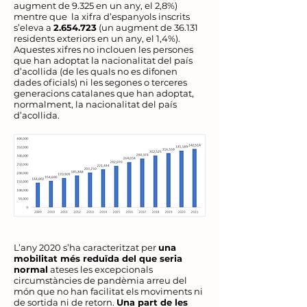
augment de 9.325 en un any, el 2,8%)
mentre que la xifra d’espanyols inscrits
s’eleva a
2.654.723
(un augment de 36.131
residents exteriors en un any, el 1,4%).
Aquestes xifres no inclouen les persones
que han adoptat la nacionalitat del país
d’acollida (de les quals no es difonen
dades oficials) ni les segones o terceres
generacions catalanes que han adoptat,
normalment, la nacionalitat del país
d’acollida.
L’any 2020 s’ha caracteritzat per
una
mobilitat més reduïda del que seria
normal
ateses les excepcionals
circumstàncies de pandèmia arreu del
món que no han facilitat els moviments ni
de sortida ni de retorn.
Una part de les