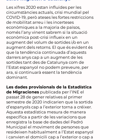
Les xifres 2020 estan influïdes per les
circumstàncies actuals, crisi mundial pel
COVID-19, però ateses les fortes restriccions
de mobilitat arreu i les incerteses
econòmiques a la majoria de països,
només l’any vinent sabrem si la situació
econòmica post-crisi influeix en un
augment del volum de sortides i/o en un
augment dels retorns. El que és evident és
que la tendència continuada d’aquests
darrers anys cap a un augment de les
sortides tant des de Catalunya com de
l’Estat espanyol no podem preveure, per
ara, si continuarà essent la tendència
dominant.
Les dades provisionals de la Estadística
de Migraciones
publicada per l’INE el
passat 28 de gener relatives al primer
semestre de 2020 indicarien que la sortida
d’espanyols cap a l’exterior torna a créixer.
Aquesta estadística mesura de manera
específica a partir de les variacions que
enregistra la base de dades del Padró
Municipal el moviment de persones que
resideixen habitualment a l’Estat espanyol
i canvien el domicili cap a l’exterior o cap a