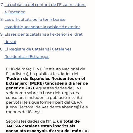
La població del conjunt de l’Estat resident
a l’exterior
Les dificultats per a tenir bones
estadístiques sobre la població exterior
Els residents catalans a l’exterior i el dret
de vot
El Registre de Catalans i Catalanes
Residents a l'Estranger
El 18 de març, l'INE (Instituto Nacional de
Estadística), ha publicat les dades del
'
Padrón de Españoles Residentes en el
Extranjero' (PERE) tancades a dia 1er de
gener de 2021
. Aquestes dades de l'INE
s’elaboren sobre la base dels registres
consulars i inclouen la població inscrita
per votar [els que formen part del CERA
(Cens Electoral de Residents Absents)] i els
menors de 18 anys.
Segons les dades de l'INE,
un total de
340.514 catalans estan inscrits als
consolats espanyols d’arreu del món
(un