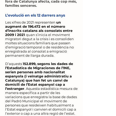
fora de Catalunya afecta, cada cop més,
famílies senceres.
L’evolució en els 12 darrers anys
Les xifres de 2021 representen
un
augment de 196.472 en el número
d’inscrits catalans als consolats entre
2009 i 2021
quan s’inicia el moviment
migratori degut a la crisis i es consoliden
moltes situacions familiars que passen
d’emigració temporal o de residència no
enregistrada al consolat a emigració
permanent de llarga durada.
D’aquests
152.899, segons les dades de
l’Estadística de Migraciones de l’INE,
serien persones amb nacionalitat
espanyola (i veïnatge administratiu a
Catalunya) que han fet un canvi de
domicili de l’Estat espanyol cap a
l’estranger
. Aquesta estadística mesura de
manera específica a partir de les
variacions que enregistra la base de dades
del Padró Municipal el moviment de
persones que resideixen habitualment a
l’Estat espanyol i canvien el domicili cap a
l’exterior o cap a una altra regió de l’estat.