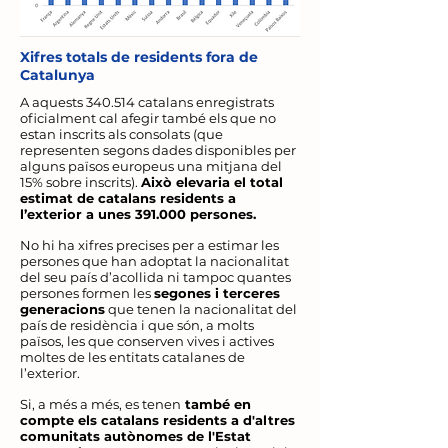
Xifres totals de residents fora de
Catalunya
A aquests 340.514 catalans enregistrats
oficialment cal afegir també els que no
estan inscrits als consolats (que
representen segons dades disponibles per
alguns països europeus una mitjana del
15% sobre inscrits).
Això elevaria el total
estimat de catalans residents a
l’exterior a unes 391.000 persones.
No hi ha xifres precises per a estimar les
persones que han adoptat la nacionalitat
del seu país d’acollida ni tampoc quantes
persones formen les
segones i terceres
generacions
que tenen la nacionalitat del
país de residència i que són, a molts
països, les que conserven vives i actives
moltes de les entitats catalanes de
l’exterior.
Si, a més a més, es tenen
també en
compte els catalans residents a d'altres
comunitats autònomes de l'Estat