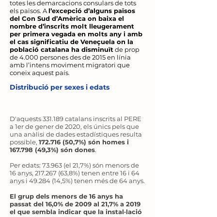
totes les demarcacions consulars de tots
els països. A
l’excepció d’alguns països
del Con Sud d’Amèrica on baixa el
nombre d’inscrits molt lleugerament
per primera vegada en molts any i amb
el cas significatiu de Veneçuela on la
població catalana ha disminuït
de prop
de 4.000 persones des de 2015 en línia
amb l’intens moviment migratori que
coneix aquest país.
Distribució per sexes i edats
D'aquests 331.189 catalans inscrits al PERE
a 1er de gener de 2020, els únics pels que
una anàlisi de dades estadístiques resulta
possible,
172.716 (50
,7%) són homes i
167.798 (49
,3%) són dones
.
Per edats: 73.963 (el 21,7%) són menors de
16 anys,
217.267 (63
,8%) tenen entre 16 i 64
anys i
49.284 (14
,5%) tenen més de 64 anys.
El grup dels menors de 16 anys ha
passat del 16,0% de 2009 al 21,7% a 2019
el que sembla indicar que la instal·lació