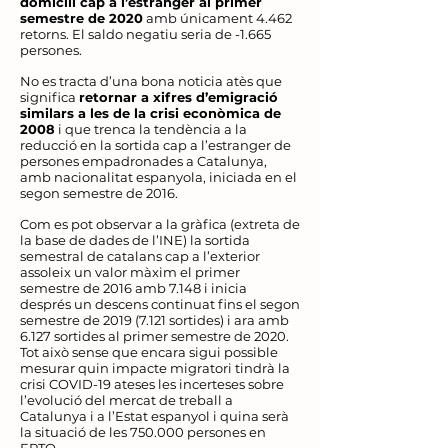
domicili cap a l’estranger al primer
semestre de 2020
amb únicament 4.462
retorns. El saldo negatiu seria de -1.665
persones.
No es tracta d’una bona noticia atès que
significa
retornar a xifres d’emigració
similars a les de la crisi econòmica de
2008
i que trenca la tendència a la
reducció en la sortida cap a l’estranger de
persones empadronades a Catalunya,
amb nacionalitat espanyola, iniciada en el
segon semestre de 2016.
Com es pot observar a la gràfica (extreta de
la base de dades de l’INE) la sortida
semestral de catalans cap a l’exterior
assoleix un valor màxim el primer
semestre de 2016 amb 7.148 i inicia
després un descens continuat fins el segon
semestre de
2019 (7.121
sortides) i ara amb
6.127 sortides al primer semestre de 2020.
Tot això sense que encara sigui possible
mesurar quin impacte migratori tindrà la
crisi COVID-19 ateses les incerteses sobre
l’evolució del mercat de treball a
Catalunya i a l’Estat espanyol i quina serà
la situació de les 750.000 persones en