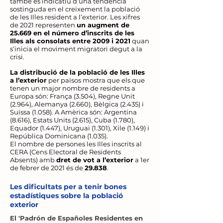
també és indicatiu d’una tendència
sostinguda en el creixement la població
de les Illes resident a l’exterior. Les xifres
de 2021 representen
un augment de
25.669 en el número d’inscrits de les
Illes als consolats entre 2009 i 2021
quan
s’inicia el moviment migratori degut a la
crisi.
La distribució de la població de les Illes
a l’exterior
per països mostra que els que
tenen un major nombre de residents a
Europa són: França (3.504), Regne Unit
(2.964), Alemanya (2.660), Bèlgica (2.435) i
Suïssa (1.058). A Amèrica són: Argentina
(8.616), Estats Units (2.615), Cuba (1.780),
Equador (1.447), Uruguai (1.301), Xile (1.149) i
República Dominicana (1.035).
El nombre de persones les Illes inscrits al
CERA (Cens Electoral de Residents
Absents) amb
dret de vot a l’exterior
a 1er
de febrer de 2021 és de
29.838
.
Les dificultats per a tenir bones
estadístiques sobre la població
exterior
El 'Padrón de Españoles Residentes en