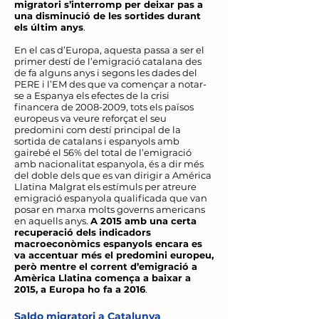
migratori s’interromp per deixar pas a
una disminució de les sortides durant
els últim anys
.
En el cas d’Europa, aquesta passa a ser el
primer destí de l’emigració catalana des
de fa alguns anys i segons les dades del
PERE i l’EM des que va començar a notar-
se a Espanya els efectes de la crisi
financera de
2008-2009
, tots els països
europeus va veure reforçat el seu
predomini com destí principal de la
sortida de catalans i espanyols amb
gairebé el 56% del total de l’emigració
amb nacionalitat espanyola, és a dir més
del doble dels que es van dirigir a América
Llatina Malgrat els estímuls per atreure
emigració espanyola qualificada que van
posar en marxa molts governs americans
en aquells anys.
A 2015 amb una certa
recuperació dels indicadors
macroeconòmics espanyols encara es
va accentuar més el predomini europeu,
però mentre el corrent d’emigració a
Amèrica Llatina comença a baixar a
2015, a Europa ho fa a 2016
.
Saldo migratori a Catalunya