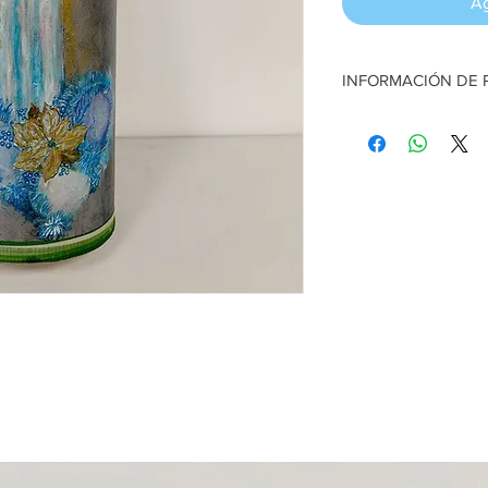
Ag
INFORMACIÓN DE
Candelas. Plateado. Pi
cm ancho x 45 alto a
Artesana:
Mayela Mu