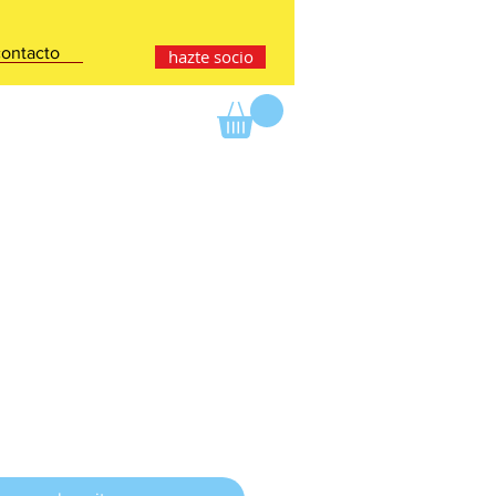
contacto
hazte socio
cio