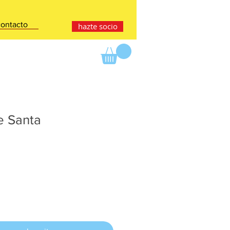
contacto
hazte socio
e Santa
io