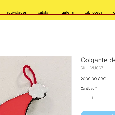
actividades
catalán
galería
biblioteca
Colgante d
SKU: VU067
Prec
2000,00 CRC
Cantidad
*