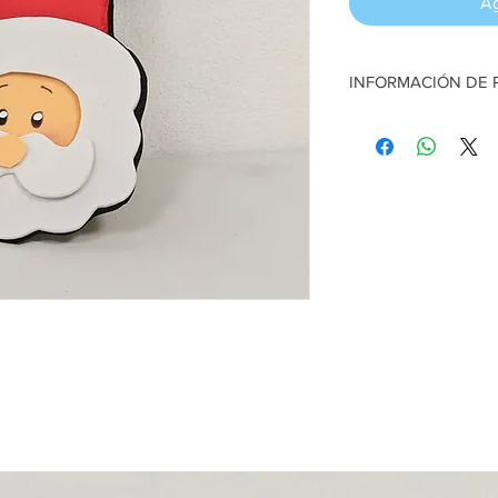
Ag
INFORMACIÓN DE
Colgante Santa. En fo
Artesana:
Valeria Uga