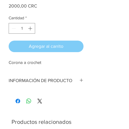
Precio
2000,00 CRC
Cantidad
*
Agregar al carrito
Corona a crochet
INFORMACIÓN DE PRODUCTO
Corona a crochet. Verde y rojo. Colgante
para árbol. Lana
Artesana:
Valeria Ugalde
Productos relacionados