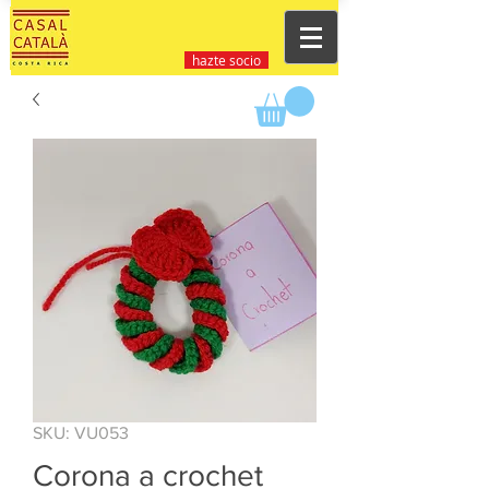
hazte socio
SKU: VU053
Corona a crochet