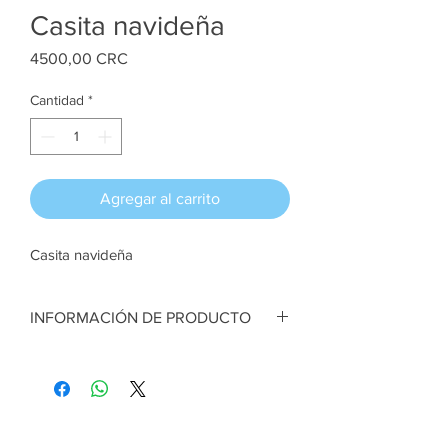
Casita navideña
Precio
4500,00 CRC
Cantidad
*
Agregar al carrito
Casita navideña
INFORMACIÓN DE PRODUCTO
Casita navideña. Noel con Jengibre.Bases
de madera y figuras en porcelana fría. 8
cm de diámetro aprox
Artesana:
Fressy Arrieta