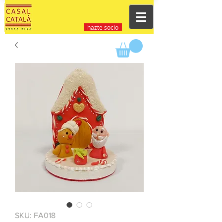
hazte socio
SKU: FA018