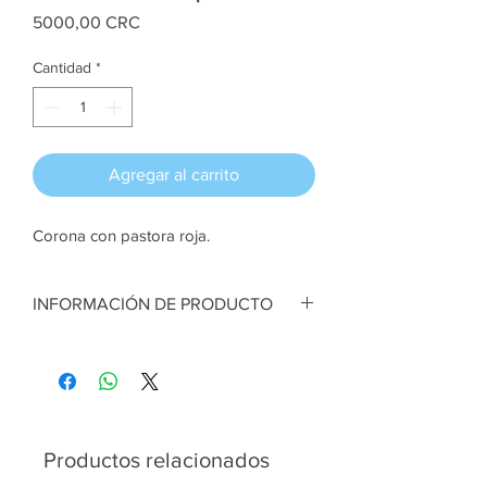
Precio
5000,00 CRC
Cantidad
*
Agregar al carrito
Corona con pastora roja.
INFORMACIÓN DE PRODUCTO
Corona con pastora roja. En foam y tela.
30 cm de diámetro aprox
Artesana:
Sehia Molina
Productos relacionados