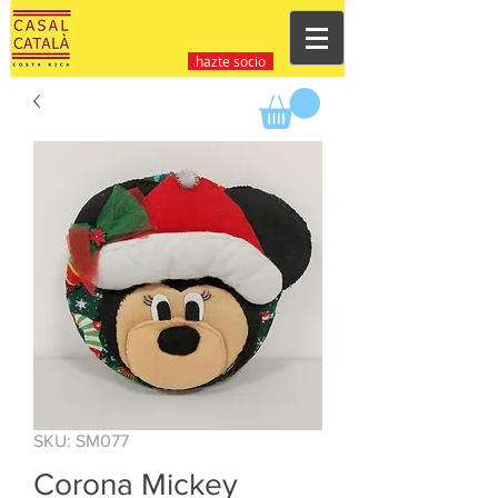
hazte socio
SKU: SM077
Corona Mickey