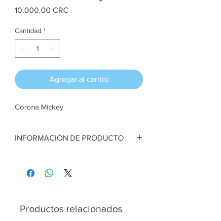
Precio
10.000,00 CRC
Cantidad
*
Agregar al carrito
Corona Mickey
INFORMACIÓN DE PRODUCTO
Corona Mickey. En tela y fieltro. 30 cm de
diámetro aprox
Artesana:
Sehia Molina
Productos relacionados