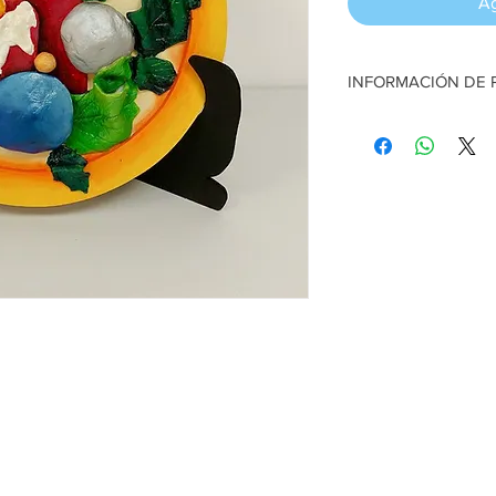
Ag
INFORMACIÓN DE
Tema "Guía de luz". T
moldeable. 31 cm de 
Artesana:
Guis Araya