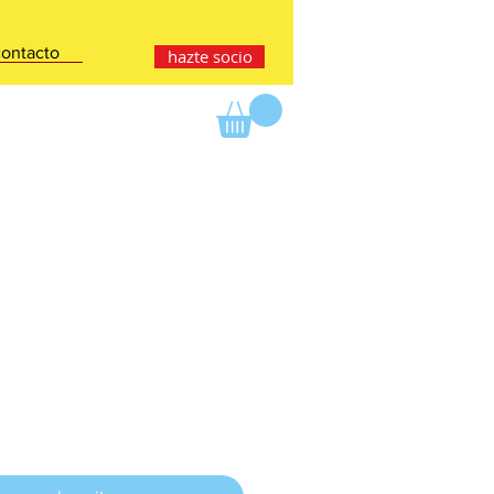
contacto
hazte socio
io