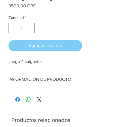
Precio
3500,00 CRC
Cantidad
*
Agregar al carrito
Juego 4 colgantes
INFORMACIÓN DE PRODUCTO
Juego Colgantes navideños. Fieltro. 8 cm
alto cada figurita aprox
Artesana:
Sehia Molina
Productos relacionados