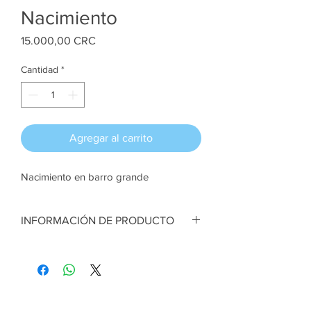
Nacimiento
Precio
15.000,00 CRC
Cantidad
*
Agregar al carrito
Nacimiento en barro grande
INFORMACIÓN DE PRODUCTO
Nacimiento en barro grande.Figuras en
porcelana fría totalmente a mano. 14 cm
de diámetro aprox
Artesana:
Fressy Arrieta