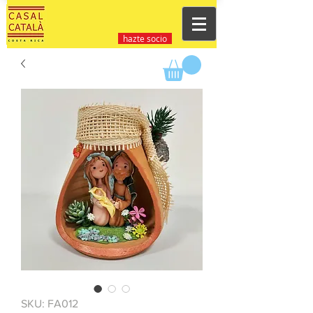
hazte socio
SKU: FA012