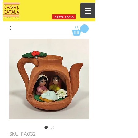
hazte socio
SKU: FA032