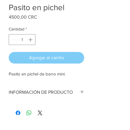
Pasito en pichel
Precio
4500,00 CRC
Cantidad
*
Agregar al carrito
Pasito en pichel de barro mini.
INFORMACIÓN DE PRODUCTO
Pasito en pichel de barro mini. Figuras en
porcelana fría. 6 cm de ancho x 5 cm de
alto aprox
Artesana:
Fressy Arrieta