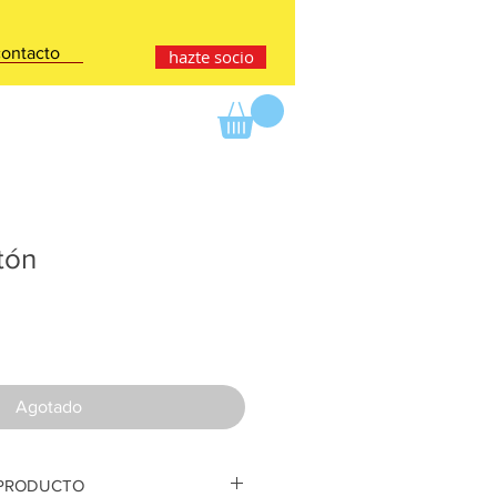
contacto
hazte socio
tón
cio
Agotado
 PRODUCTO