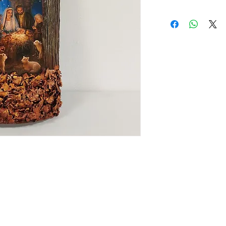
Teja de cartón navid
pasta de modelar y l
Artesana:
Fressy Arri