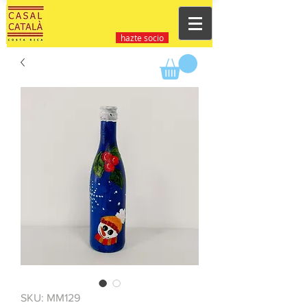
hazte socio
SKU: MM129