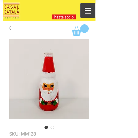
hazte socio
SKU: MM128