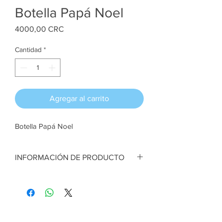
Botella Papá Noel
Precio
4000,00 CRC
Cantidad
*
Agregar al carrito
Botella Papá Noel
INFORMACIÓN DE PRODUCTO
Botella Papá Noel. Técnica pintura acrílica.
7 cm ancho x 19 cm alto aprox
Artesana:
Mayela Muñoz